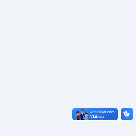
Convênios
as · Lei 14.133/2021 · PNTP 10.x