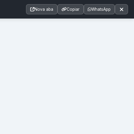
Acessibilidade
A+
A++
|
■
A□
A
Nova aba
Copiar
WhatsApp
Notícias
Seções
e-SIC