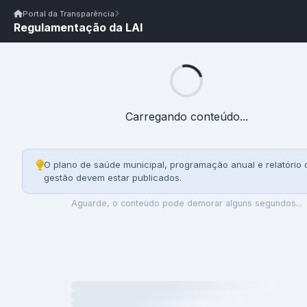
Início
|
Glossário
|
FAQ
|
Ouvidoria
|
Webmail
Portal da Transparência
Regulamentação da LAI
Início
/
Portal da Transparência
Portal da Transparência
PM VISTA SERRANA/PB
Carregando conteúdo...
Portal da Transpar
O plano de saúde municipal, programação anual e relatório 
gestão devem estar publicados.
Prefeitura Municipal de Vista Serrana
Aguarde, o conteúdo pode demorar alguns segundos...