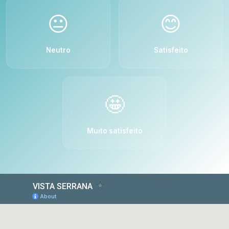
😐
😊
Neutro
Satisfeito
🤩
Muito satisfeito