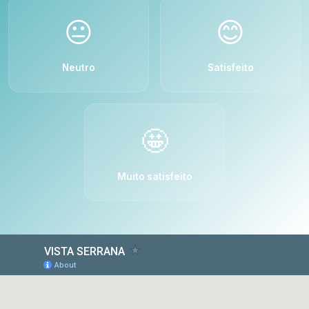
😐
😊
Neutro
Satisfeito
🤩
Muito satisfeito