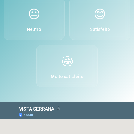
😐
😊
Neutro
Satisfeito
🤩
Muito satisfeito