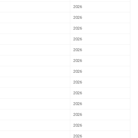
r da Transparência Pública
C 131/2009
Despesas Extraorçamentárias
Subvenções Sociais