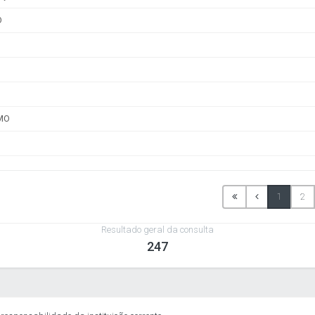
pesas COVID-19
Gastos com Publicidade
as
idores públicos · Lei 12.527 (LAI) · LC 101/2000
agiários
Terceirizados