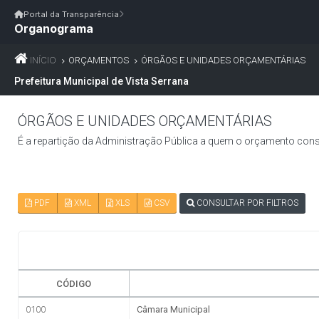
Início
|
Glossário
|
FAQ
|
Ouvidoria
|
Webmail
Portal da Transparência
Organograma
Início
/
Portal da Transparência
Portal da Transparência
PM VISTA SERRANA/PB
Portal da Transpar
Prefeitura Municipal de Vista Serrana