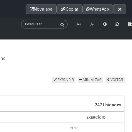
Acessibilidade
A+
A++
|
■
A□
A
Nova aba
Copiar
WhatsApp
Notícias
Seções
e-SIC