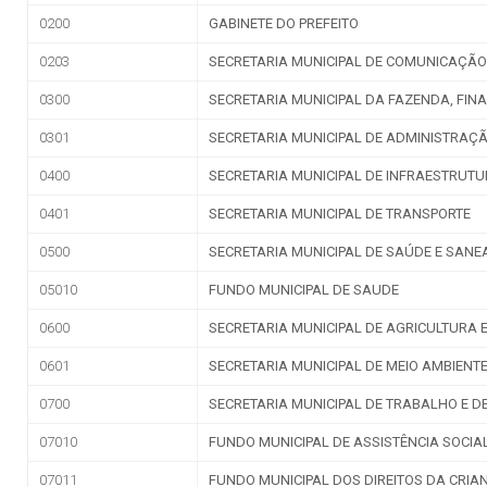
e-SIC
Ouvidoria
Receitas e Despesas
Veja para onde vai o dinheiro público e de on
Receitas Orçamentárias
Rec
Documentos de Pagamento
Res