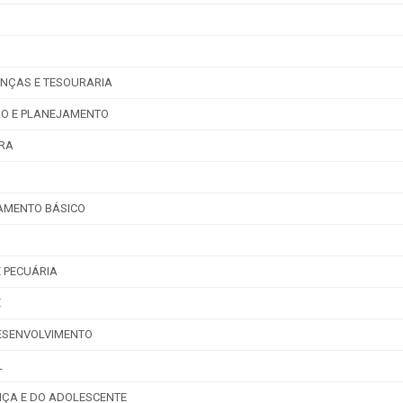
Carta de Serviços
Acessibilidade
Rada
de ele vem — impostos, transferências e gastos · Lei 12.527 (LAI) · L
eitas Extraorçamentárias
Despesas Orçamentárias
tos a Pagar
Dívida Ativa