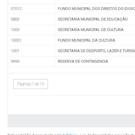
Receitas COVID-19
Des
Pessoal, Diárias e Emend
Salários, benefícios e viagens pagas aos serv
Folha de Pagamento
Est