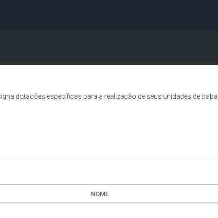
A
A●
A
Início
ência
Buscar