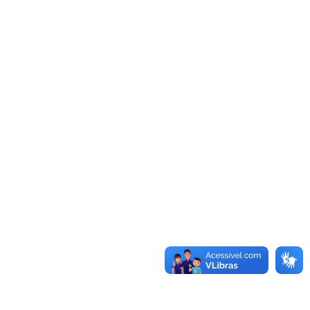
Convênios
as · Lei 14.133/2021 · PNTP 10.x