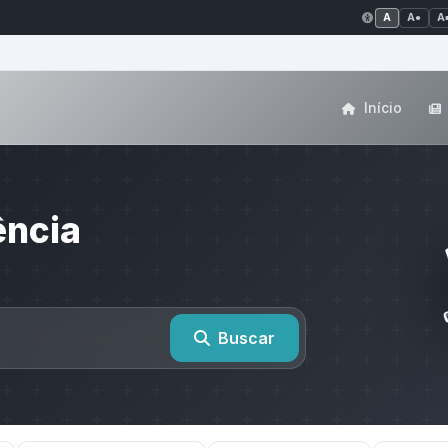
A
A●
A
Início
ência
Buscar