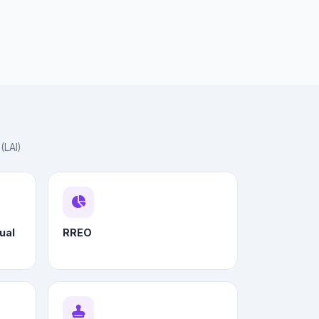
(LAI)
ual
RREO