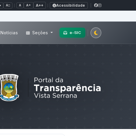
Acessibilidade
A+
A++
|
■
A□
A
Notícias
Seções
e-SIC