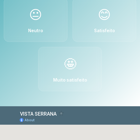
😐
😊
Neutro
Satisfeito
🤩
Muito satisfeito