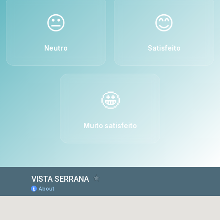
😐
😊
Neutro
Satisfeito
🤩
Muito satisfeito