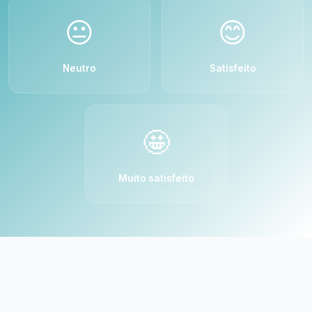
😐
😊
Neutro
Satisfeito
🤩
Muito satisfeito