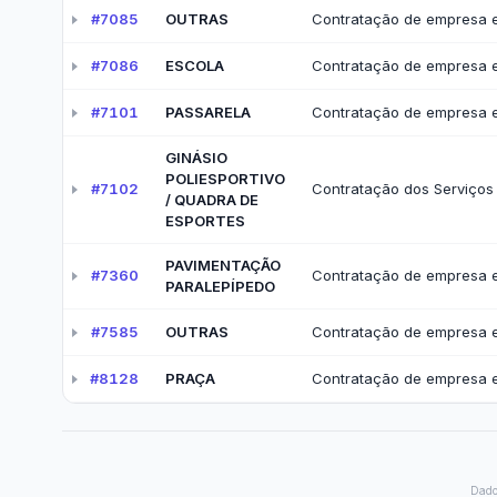
Obras
Obr
Planejamento e Contas Pú
Orçamentos anuais, relatórios fiscais e prest
PPA - Plano Plurianual
LDO 
Orç