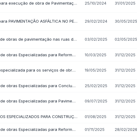
cais de Contratos
Ordem Cronológica de
Pagamentos
situação atual, empresa contratada, valores pagos e obras paralisad