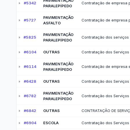
Contratos
Fis
Acordos sem Transferência
Obras Públicas
Acompanhe o andamento das obras públicas — 