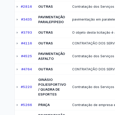
Diárias e Passagens
Tab
Licitações, Contratos e 
Compras, contratações e acordos realizados —
Licitações
Ata