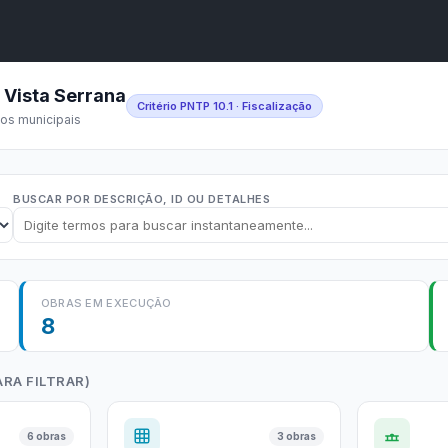
A
A●
A
Início
ência
Buscar