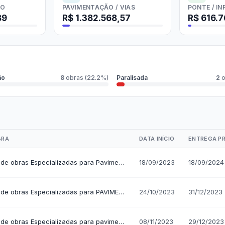
Carta de Serviços
Acessibilidade
Rada
de ele vem — impostos, transferências e gastos · Lei 12.527 (LAI) · L
eitas Extraorçamentárias
Despesas Orçamentárias
tos a Pagar
Dívida Ativa