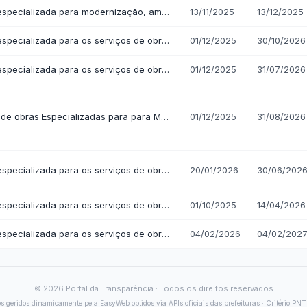
as Paralisadas
blicas
ação de contas ao Tribunal de Contas · LC 101/2000 (LRF) · Lei 12.527 
- Diretrizes
LOA - Lei Orçamentária An
amentárias