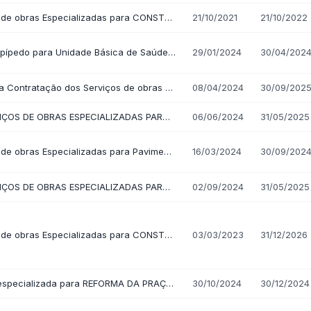
ela de Diárias
Emendas Parlamentares
Convênios
 saiba quem fornece produtos e serviços · Lei 14.133/2021 · Lei 12.5
s de Adesão - SRP
Plano de Contratações