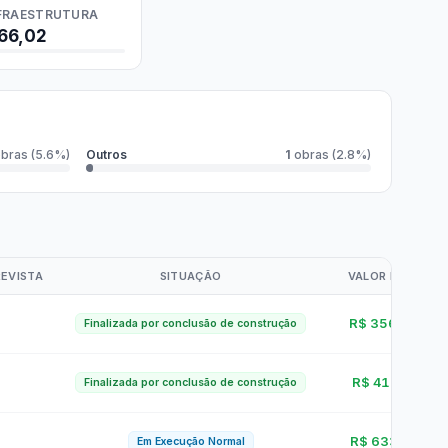
r da Transparência Pública
C 131/2009
Despesas Extraorçamentárias
Subvenções Sociais