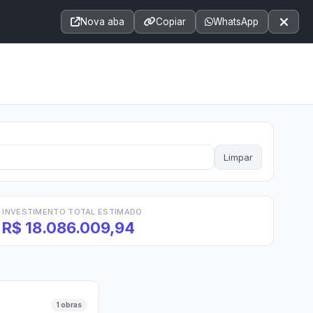
Acessibilidade
A+
A++
|
■
A□
A
Nova aba
Copiar
WhatsApp
Notícias
Seções
e-SIC