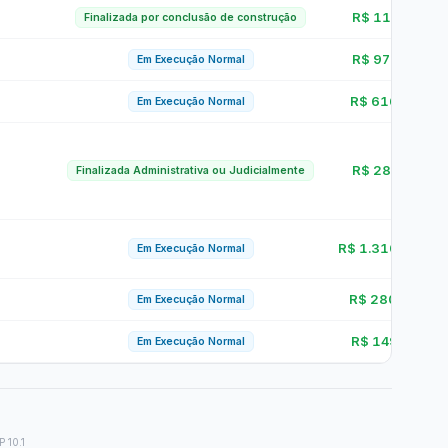
(LAI)
ual
RREO