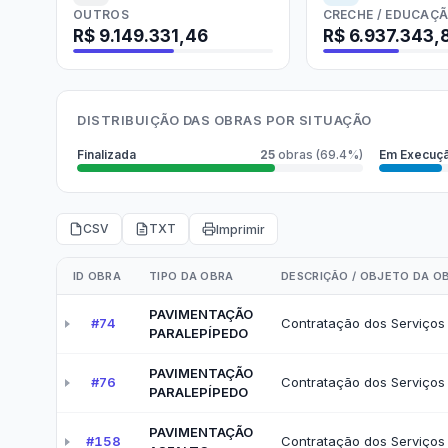
e-SIC
Ouvidoria
Receitas e Despesas
Veja para onde vai o dinheiro público e de on
Receitas Orçamentárias
Rec
Documentos de Pagamento
Res