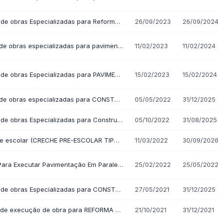
pesas COVID-19
Gastos com Publicidade
as
idores públicos · Lei 12.527 (LAI) · LC 101/2000
agiários
Terceirizados