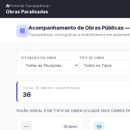
Início
|
Glossário
|
FAQ
|
Ouvidoria
|
Webmail
Portal da Transparência
Obras Paralisadas
Início
/
Portal da Transparência
Portal da Transparência
PM VISTA SERRANA/PB
Portal da Transpar
Prefeitura Municipal de Vista Serrana