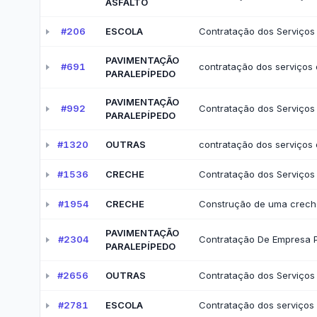
Receitas COVID-19
Des
Pessoal, Diárias e Emend
Salários, benefícios e viagens pagas aos serv
Folha de Pagamento
Est