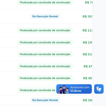
Convênios
as · Lei 14.133/2021 · PNTP 10.x