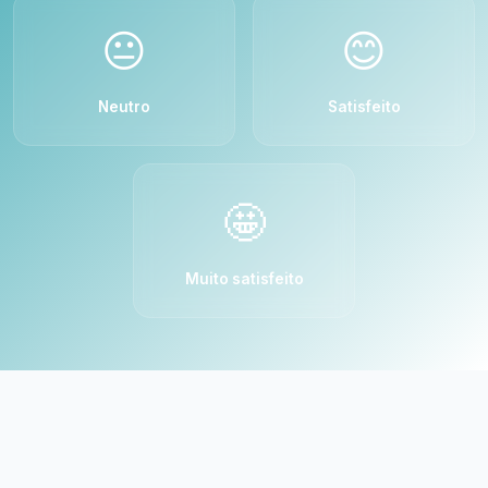
😐
😊
Neutro
Satisfeito
🤩
Muito satisfeito