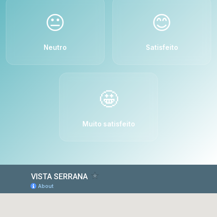
😐
😊
Neutro
Satisfeito
🤩
Muito satisfeito