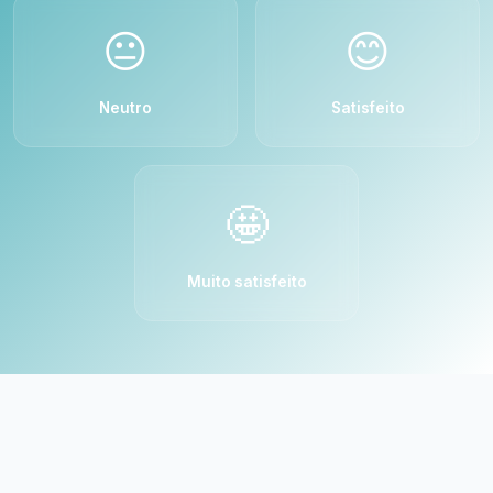
😐
😊
Neutro
Satisfeito
🤩
Muito satisfeito