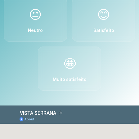
😐
😊
Neutro
Satisfeito
🤩
Muito satisfeito