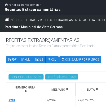
Início
|
Glossário
|
FAQ
|
Ouvidoria
|
Webmail
Portal da Transparência
Receitas Extraorçamentárias
Início
/
Portal da Transparência
Portal da Transparência
PM VISTA SERRANA/PB
Portal da Transpar
Prefeitura Municipal de Vista Serrana