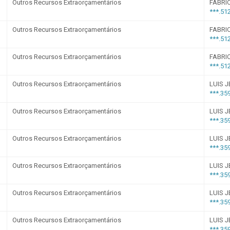
pesas COVID-19
Gastos com Publicidade
as
idores públicos · Lei 12.527 (LAI) · LC 101/2000
agiários
Terceirizados