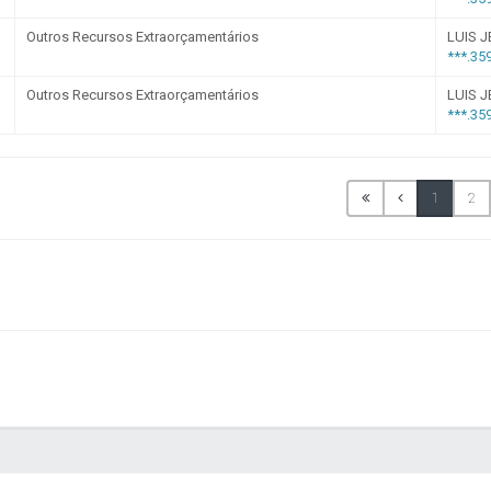
ela de Diárias
Emendas Parlamentares
Convênios
 saiba quem fornece produtos e serviços · Lei 14.133/2021 · Lei 12.5
s de Adesão - SRP
Plano de Contratações