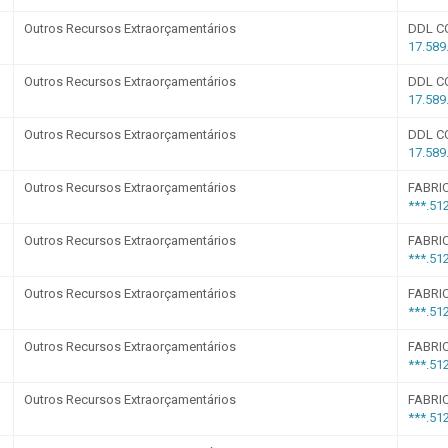
Carta de Serviços
Acessibilidade
Rada
de ele vem — impostos, transferências e gastos · Lei 12.527 (LAI) · L
eitas Extraorçamentárias
Despesas Orçamentárias
tos a Pagar
Dívida Ativa