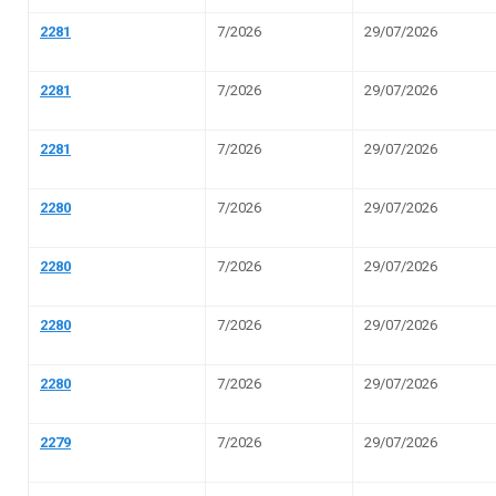
e-SIC
Ouvidoria
Receitas e Despesas
Veja para onde vai o dinheiro público e de on
Receitas Orçamentárias
Rec
Documentos de Pagamento
Res