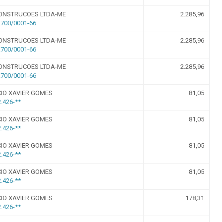
r da Transparência Pública
C 131/2009
Despesas Extraorçamentárias
Subvenções Sociais