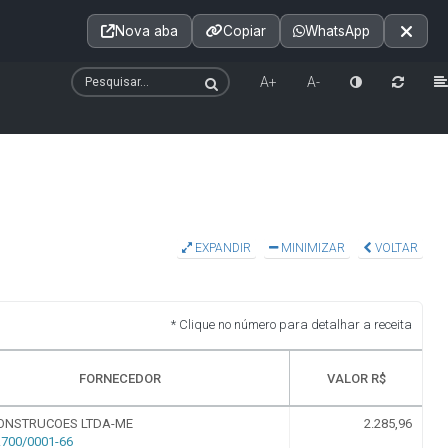
Acessibilidade
A+
A++
|
■
A□
A
Nova aba
Copiar
WhatsApp
Notícias
Seções
e-SIC