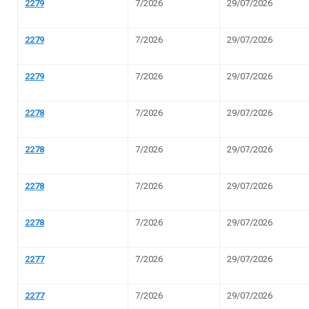
Receitas COVID-19
Des
Pessoal, Diárias e Emend
Salários, benefícios e viagens pagas aos serv
Folha de Pagamento
Est