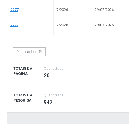
Diárias e Passagens
Tab
Licitações, Contratos e 
Compras, contratações e acordos realizados —
Licitações
Ata