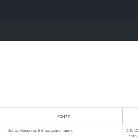
A
A●
A
Início
ência
Buscar