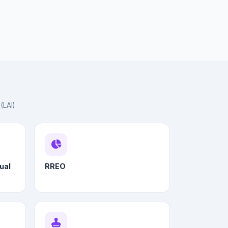
(LAI)
ual
RREO