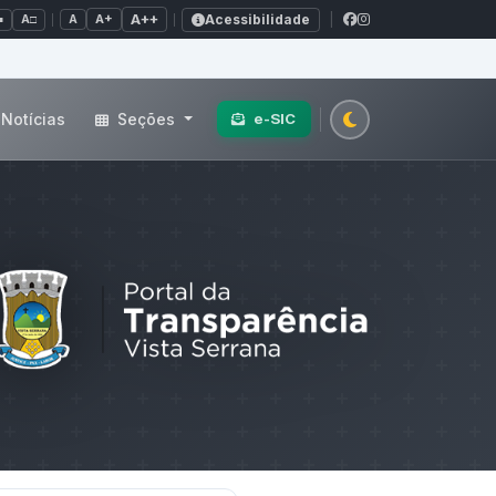
Acessibilidade
A+
A++
|
■
A□
A
Notícias
Seções
e-SIC