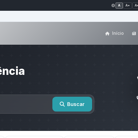
A
A●
A
Início
ência
Buscar