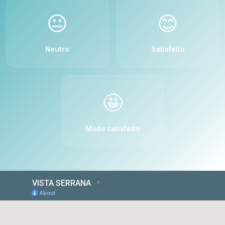
😐
😊
Neutro
Satisfeito
🤩
Muito satisfeito