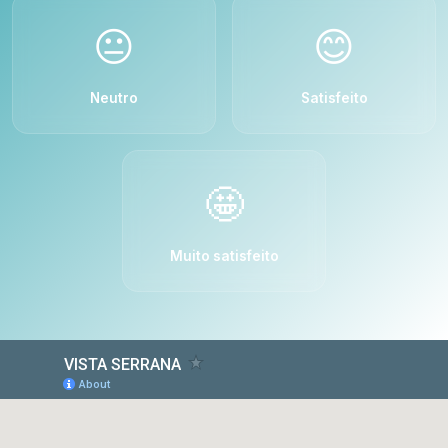
😐
😊
Neutro
Satisfeito
🤩
Muito satisfeito